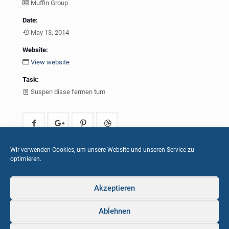
Muffin Group
Date:
May 13, 2014
Website:
View website
Task:
Suspen disse fermen tum
Wir verwenden Cookies, um unsere Website und unseren Service zu
optimieren.
Akzeptieren
Ablehnen
© 2023 AGK - Automatikgetriebe Kassel. Alle Rechte
vorbehalten. | Powered by
Future Front GmbH